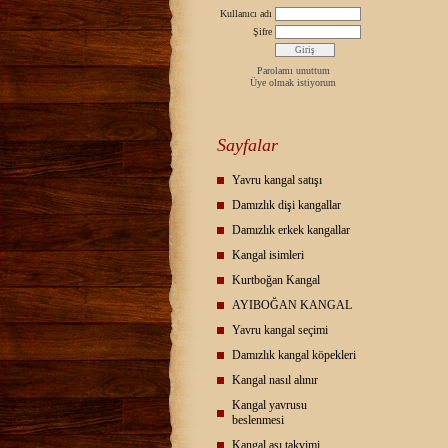
Kullanıcı adı
Şifre
Parolamı unuttum
Üye olmak istiyorum
Sayfalar
Yavru kangal satışı
Damızlık dişi kangallar
Damızlık erkek kangallar
Kangal isimleri
Kurtboğan Kangal
AYIBOĞAN KANGAL
Yavru kangal seçimi
Damızlık kangal köpekleri
Kangal nasıl alınır
Kangal yavrusu
beslenmesi
Kangal aşı takvimi