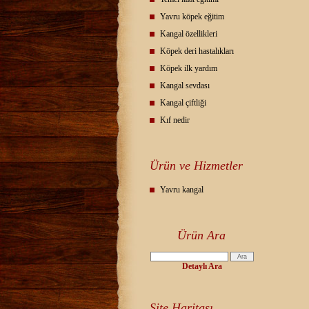
Yavru köpek eğitim
Kangal özellikleri
Köpek deri hastalıkları
Köpek ilk yardım
Kangal sevdası
Kangal çiftliği
Kıf nedir
Ürün ve Hizmetler
Yavru kangal
Ürün Ara
Detaylı Ara
Site Haritası