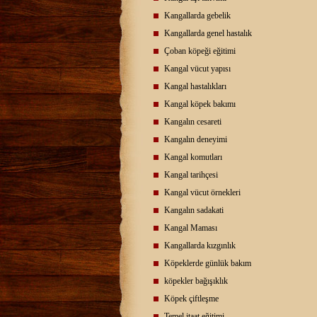
Kangallarda gebelik
Kangallarda genel hastalık
Çoban köpeği eğitimi
Kangal vücut yapısı
Kangal hastalıkları
Kangal köpek bakımı
Kangalın cesareti
Kangalın deneyimi
Kangal komutları
Kangal tarihçesi
Kangal vücut örnekleri
Kangalın sadakati
Kangal Maması
Kangallarda kızgınlık
Köpeklerde günlük bakım
köpekler bağışıklık
Köpek çiftleşme
Temel itaat eğitimi