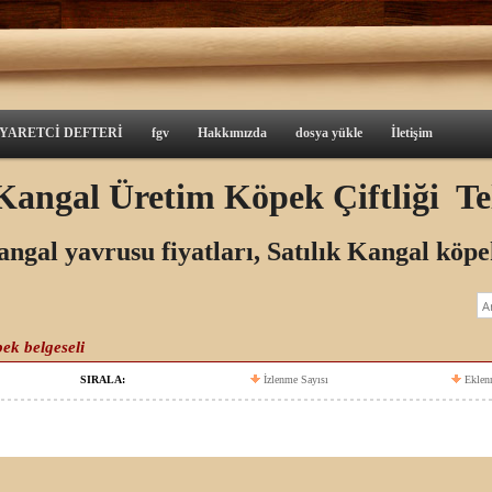
İYARETCİ DEFTERİ
fgv
Hakkımızda
dosya yükle
İletişim
a Kangal Üretim Köpek
Çiftliği T
angal yavrusu fiyatları, Satılık Kangal köpe
ek belgeseli
SIRALA:
İzlenme Sayısı
Eklen