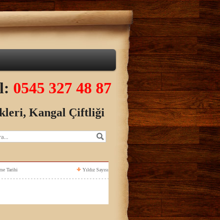
el:
0545 327 48 87
kleri,
Kangal Çiftliği
me Tarihi
Yıldız Sayısı