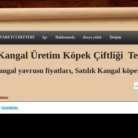
İYARETCİ DEFTERİ
fgv
Hakkımızda
dosya yükle
İletişim
a Kangal Üretim Köpek
Çiftliği T
angal yavrusu fiyatları, Satılık Kangal köpe
ıtımı
 tanıtımı