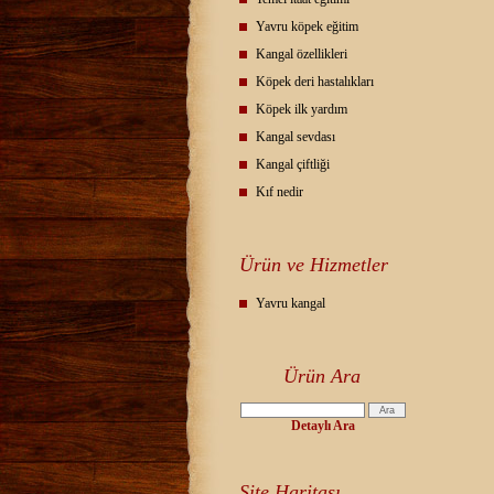
Yavru köpek eğitim
Kangal özellikleri
Köpek deri hastalıkları
Köpek ilk yardım
Kangal sevdası
Kangal çiftliği
Kıf nedir
Ürün ve Hizmetler
Yavru kangal
Ürün Ara
Detaylı Ara
Site Haritası