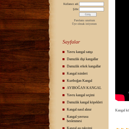
Kullanıcı adı
Şifre
Parolamı unuttum
Üye olmak istiyorum
Sayfalar
Yavru kangal satışı
Damızlık dişi kangallar
Damızlık erkek kangallar
Kangal isimleri
Kurtboğan Kangal
AYIBOĞAN KANGAL
Yavru kangal seçimi
Damızlık kangal köpekleri
Kangal nasıl alınır
Kangal köp
Kangal yavrusu
beslenmesi
Kangal aşı takvimi