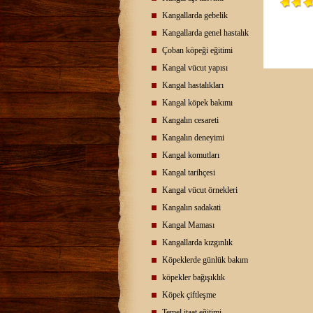
Kangallarda gebelik
Kangallarda genel hastalık
Çoban köpeği eğitimi
Kangal vücut yapısı
Kangal hastalıkları
Kangal köpek bakımı
Kangalın cesareti
Kangalın deneyimi
Kangal komutları
Kangal tarihçesi
Kangal vücut örnekleri
Kangalın sadakati
Kangal Maması
Kangallarda kızgınlık
Köpeklerde günlük bakım
köpekler bağışıklık
Köpek çiftleşme
Temel itaat eğitimi