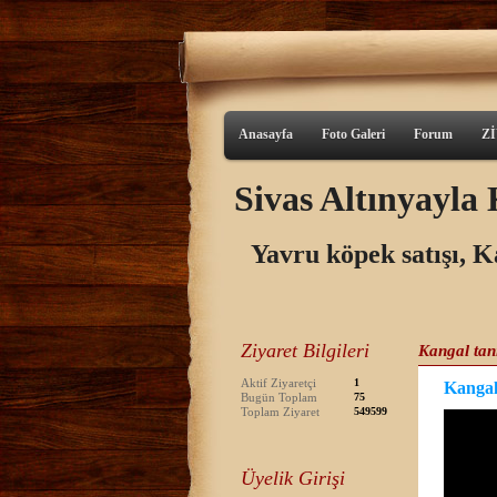
Anasayfa
Foto Galeri
Forum
Z
Sivas Altınyayl
Yavru köpek satışı, K
Ziyaret Bilgileri
Kangal tan
Aktif Ziyaretçi
1
Kangal
Bugün Toplam
75
Toplam Ziyaret
549599
Üyelik Girişi